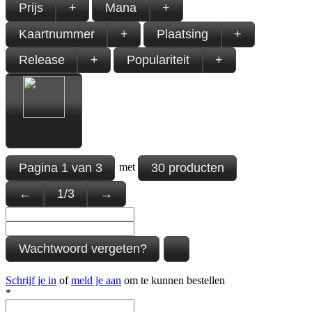
Prijs
+
Mana
+
Kaartnummer
+
Plaatsing
+
Release
+
Populariteit
+
Pagina
1
van
3
30 producten
met
←
1
/
3
→
Wachtwoord vergeten?
Schrijf je in
of
meld je aan
om te kunnen bestellen
*