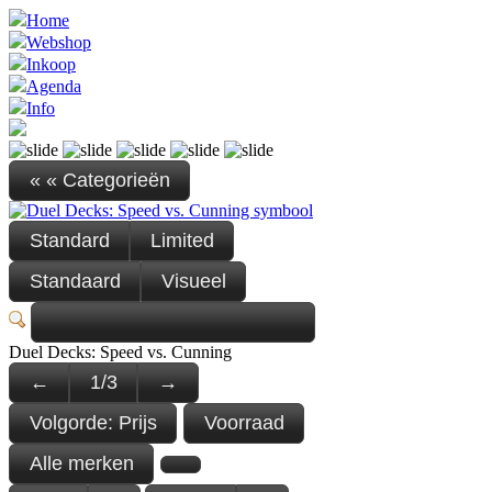
Home
Webshop
Inkoop
Agenda
Info
« « Categorieën
Standard
Limited
Standaard
Visueel
Duel Decks: Speed vs. Cunning
←
1
/
3
→
Volgorde:
Prijs
Voorraad
Alle merken