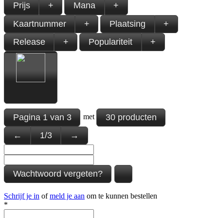
Prijs
+
Mana
+
Kaartnummer
+
Plaatsing
+
Release
+
Populariteit
+
Pagina
1
van
3
30 producten
met
←
1
/
3
→
Wachtwoord vergeten?
Schrijf je in
of
meld je aan
om te kunnen bestellen
*