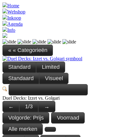
Home
Webshop
Inkoop
Agenda
Info
« « Categorieën
Standard
Limited
Standaard
Visueel
Duel Decks: Izzet vs. Golgari
←
1
/
3
→
Volgorde:
Prijs
Voorraad
Alle merken