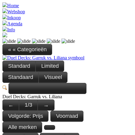
Home
Webshop
Inkoop
Agenda
Info
« « Categorieën
Standard
Limited
Standaard
Visueel
Duel Decks: Garruk vs. Liliana
←
1
/
3
→
Volgorde:
Prijs
Voorraad
Alle merken