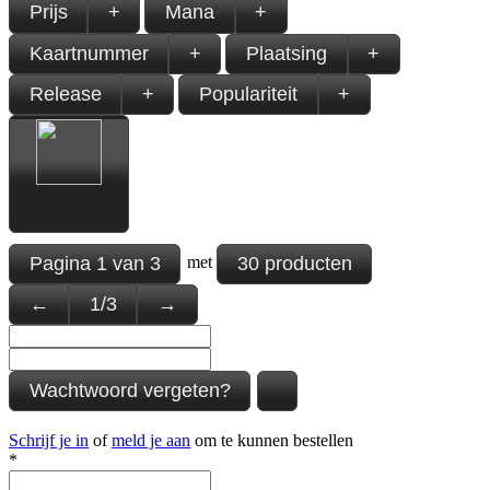
Prijs
+
Mana
+
Kaartnummer
+
Plaatsing
+
Release
+
Populariteit
+
Pagina
1
van
3
30 producten
met
←
1
/
3
→
Wachtwoord vergeten?
Schrijf je in
of
meld je aan
om te kunnen bestellen
*