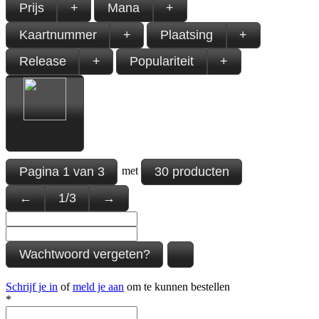
Prijs
+
Mana
+
Kaartnummer
+
Plaatsing
+
Release
+
Populariteit
+
Pagina
1
van
3
30 producten
met
←
1
/
3
→
Wachtwoord vergeten?
Schrijf je in
of
meld je aan
om te kunnen bestellen
*