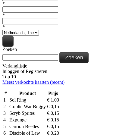
*
*
*
Zoeken
Zoeken
Verlanglijstje
Inloggen
of
Registreren
Top 10
Meest verkochte kaarten (recent)
#
Product
Prijs
1
Sol Ring
€
1,00
2
Goblin War Buggy
€
0,15
3
Scryb Sprites
€
0,15
4
Expunge
€
0,15
5
Carrion Beetles
€
0,15
6
Disciple of Law
€
0,20