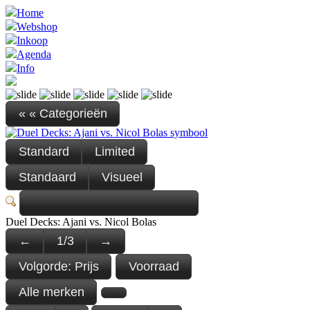
Home
Webshop
Inkoop
Agenda
Info
« « Categorieën
Standard
Limited
Standaard
Visueel
Duel Decks: Ajani vs. Nicol Bolas
←
1
/
3
→
Volgorde:
Prijs
Voorraad
Alle merken