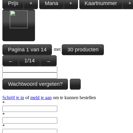
Prijs
+
Mana
+
Kaartnummer
+
Pagina
1
van
14
30 producten
met
←
1
/
14
→
Wachtwoord vergeten?
Schrijf je in
of
meld je aan
om te kunnen bestellen
*
*
*