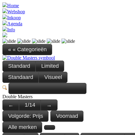
Home
Webshop
Inkoop
Agenda
Info
« « Categorieën
Standard
Limited
Standaard
Visueel
Double Masters
←
1
/
14
→
Volgorde:
Prijs
Voorraad
Alle merken