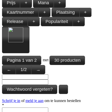
Prijs
+
Mana
+
Kaartnummer
+
Plaatsing
+
Release
+
Populariteit
+
Pagina
1
van
2
30 producten
met
←
1
/
2
→
Wachtwoord vergeten?
Schrijf je in
of
meld je aan
om te kunnen bestellen
*