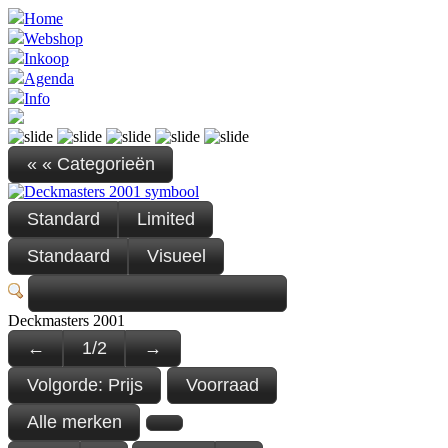
Home
Webshop
Inkoop
Agenda
Info
« « Categorieën
Standard
Limited
Standaard
Visueel
Deckmasters 2001
←
1
/
2
→
Volgorde:
Prijs
Voorraad
Alle merken