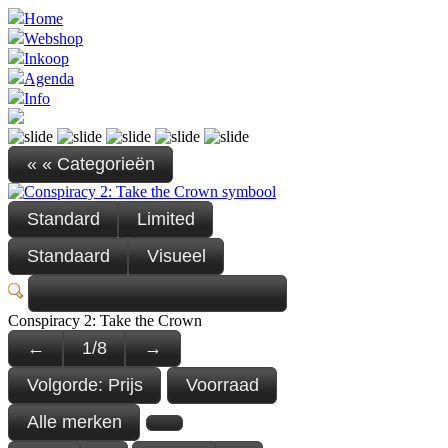
Home
Webshop
Inkoop
Agenda
Info
« « Categorieën
Standard
Limited
Standaard
Visueel
Conspiracy 2: Take the Crown
←
1
/
8
→
Volgorde:
Prijs
Voorraad
Alle merken