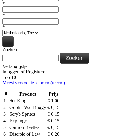
*
*
*
Zoeken
Zoeken
Verlanglijstje
Inloggen
of
Registreren
Top 10
Meest verkochte kaarten (recent)
#
Product
Prijs
1
Sol Ring
€
1,00
2
Goblin War Buggy
€
0,15
3
Scryb Sprites
€
0,15
4
Expunge
€
0,15
5
Carrion Beetles
€
0,15
6
Disciple of Law
€
0,20