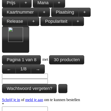
Prijs
+
Mana
+
Kaartnummer
+
Plaatsing
+
Release
+
Populariteit
+
Pagina
1
van
8
30 producten
met
←
1
/
8
→
Wachtwoord vergeten?
Schrijf je in
of
meld je aan
om te kunnen bestellen
*