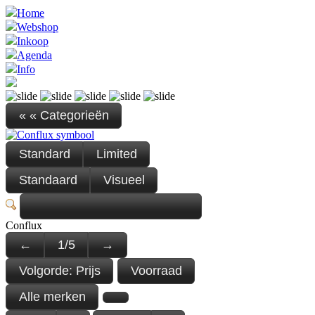
Home
Webshop
Inkoop
Agenda
Info
« « Categorieën
Standard
Limited
Standaard
Visueel
Conflux
←
1
/
5
→
Volgorde:
Prijs
Voorraad
Alle merken