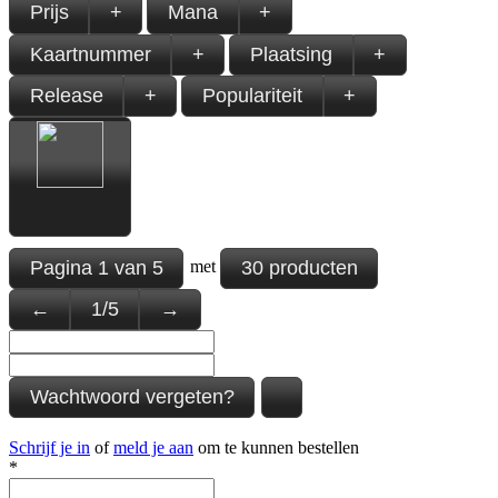
Prijs
+
Mana
+
Kaartnummer
+
Plaatsing
+
Release
+
Populariteit
+
Pagina
1
van
5
30 producten
met
←
1
/
5
→
Wachtwoord vergeten?
Schrijf je in
of
meld je aan
om te kunnen bestellen
*