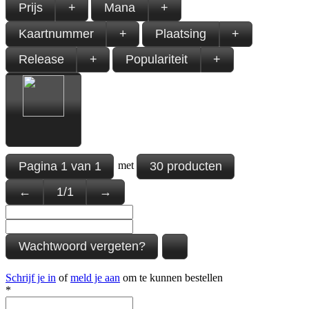
Prijs
+
Mana
+
Kaartnummer
+
Plaatsing
+
Release
+
Populariteit
+
Pagina
1
van
1
30 producten
met
←
1
/
1
→
Wachtwoord vergeten?
Schrijf je in
of
meld je aan
om te kunnen bestellen
*