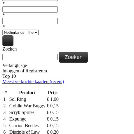
*
*
*
Zoeken
Zoeken
Verlanglijstje
Inloggen
of
Registreren
Top 10
Meest verkochte kaarten (recent)
#
Product
Prijs
1
Sol Ring
€
1,00
2
Goblin War Buggy
€
0,15
3
Scryb Sprites
€
0,15
4
Expunge
€
0,15
5
Carrion Beetles
€
0,15
6
Disciple of Law
€
0,20