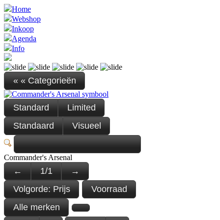
Home
Webshop
Inkoop
Agenda
Info
« « Categorieën
Standard
Limited
Standaard
Visueel
Commander's Arsenal
←
1
/
1
→
Volgorde:
Prijs
Voorraad
Alle merken