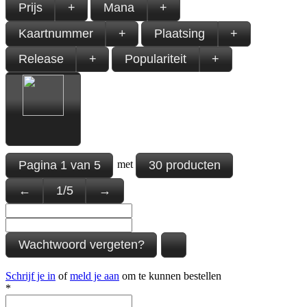
Prijs
+
Mana
+
Kaartnummer
+
Plaatsing
+
Release
+
Populariteit
+
Pagina
1
van
5
30 producten
met
←
1
/
5
→
Wachtwoord vergeten?
Schrijf je in
of
meld je aan
om te kunnen bestellen
*