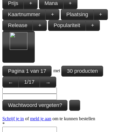
Prijs
+
Mana
+
Kaartnummer
+
Plaatsing
+
Release
+
Populariteit
+
Pagina
1
van
17
30 producten
met
←
1
/
17
→
Wachtwoord vergeten?
Schrijf je in
of
meld je aan
om te kunnen bestellen
*