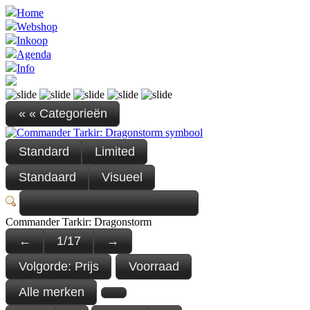
Home
Webshop
Inkoop
Agenda
Info
« « Categorieën
Standard
Limited
Standaard
Visueel
Commander Tarkir: Dragonstorm
←
1
/
17
→
Volgorde:
Prijs
Voorraad
Alle merken