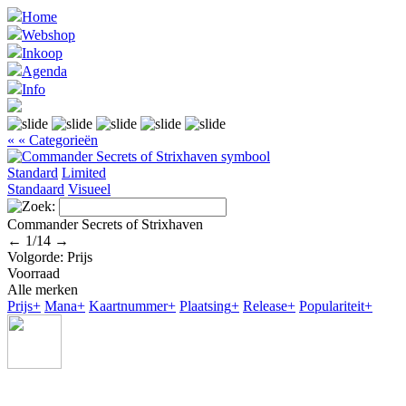
Home
Webshop
Inkoop
Agenda
Info
« « Categorieën
Standard
Limited
Standaard
Visueel
Commander Secrets of Strixhaven
←
1
/
14
→
Volgorde:
Prijs
Voorraad
Alle merken
Prijs
+
Mana
+
Kaartnummer
+
Plaatsing
+
Release
+
Populariteit
+