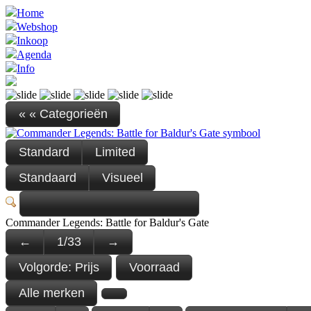
Home
Webshop
Inkoop
Agenda
Info
« « Categorieën
Standard
Limited
Standaard
Visueel
Commander Legends: Battle for Baldur's Gate
←
1
/
33
→
Volgorde:
Prijs
Voorraad
Alle merken