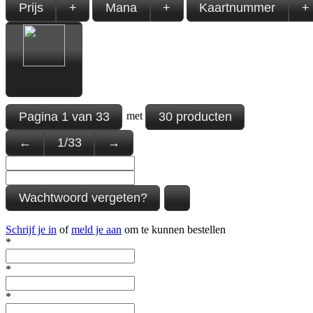
Prijs
+
Mana
+
Kaartnummer
+
Pagina
1
van
33
30 producten
met
←
1
/
33
→
Wachtwoord vergeten?
Schrijf je in
of
meld je aan
om te kunnen bestellen
*
*
*