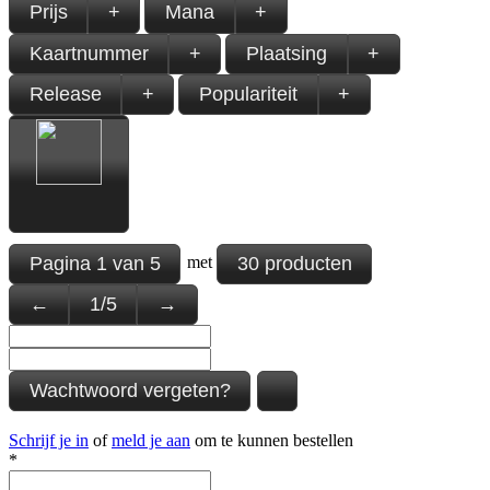
Prijs
+
Mana
+
Kaartnummer
+
Plaatsing
+
Release
+
Populariteit
+
Pagina
1
van
5
30 producten
met
←
1
/
5
→
Wachtwoord vergeten?
Schrijf je in
of
meld je aan
om te kunnen bestellen
*