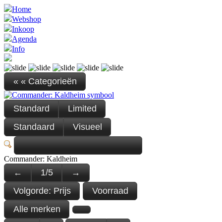
Home
Webshop
Inkoop
Agenda
Info
« « Categorieën
Standard
Limited
Standaard
Visueel
Commander: Kaldheim
←
1
/
5
→
Volgorde:
Prijs
Voorraad
Alle merken