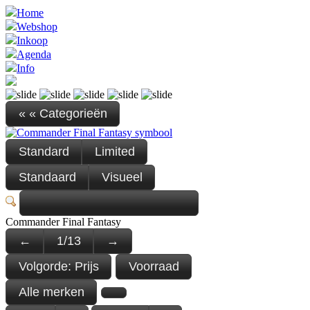
Home
Webshop
Inkoop
Agenda
Info
« « Categorieën
Standard
Limited
Standaard
Visueel
Commander Final Fantasy
←
1
/
13
→
Volgorde:
Prijs
Voorraad
Alle merken