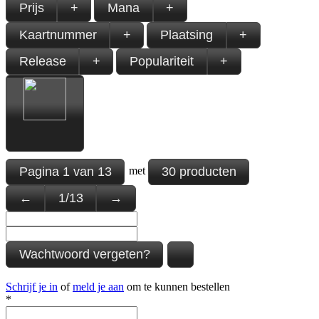
Prijs
+
Mana
+
Kaartnummer
+
Plaatsing
+
Release
+
Populariteit
+
Pagina
1
van
13
30 producten
met
←
1
/
13
→
Wachtwoord vergeten?
Schrijf je in
of
meld je aan
om te kunnen bestellen
*