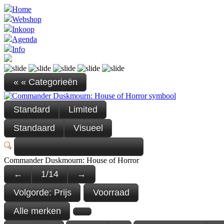
Home
Webshop
Inkoop
Agenda
Info
« « Categorieën
Standard
Limited
Standaard
Visueel
Commander Duskmourn: House of Horror
←
1
/
14
→
Volgorde:
Prijs
Voorraad
Alle merken