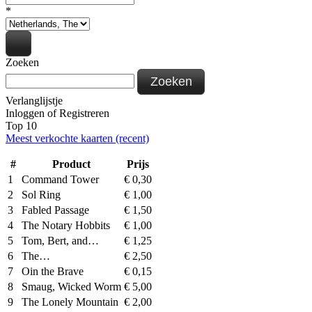
*
Zoeken
Zoeken
Verlanglijstje
Inloggen
of
Registreren
Top 10
Meest verkochte kaarten (recent)
#
Product
Prijs
1
Command Tower
€
0,30
2
Sol Ring
€
1,00
3
Fabled Passage
€
1,50
4
The Notary Hobbits
€
1,00
5
Tom, Bert, and…
€
1,25
6
The…
€
2,50
7
Oin the Brave
€
0,15
8
Smaug, Wicked Worm
€
5,00
9
The Lonely Mountain
€
2,00