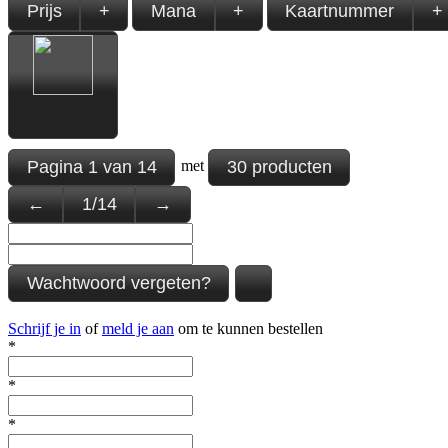
Prijs
+
Mana
+
Kaartnummer
+
Pagina
1
van
14
30 producten
met
←
1
/
14
→
Wachtwoord vergeten?
Schrijf je in
of
meld je aan
om te kunnen bestellen
*
*
*