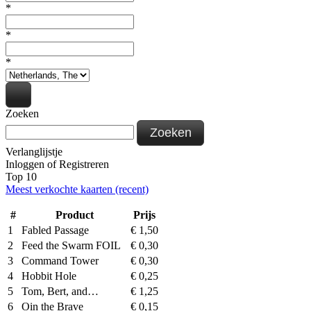
*
*
*
Zoeken
Zoeken
Verlanglijstje
Inloggen
of
Registreren
Top 10
Meest verkochte kaarten (recent)
#
Product
Prijs
1
Fabled Passage
€
1,50
2
Feed the Swarm FOIL
€
0,30
3
Command Tower
€
0,30
4
Hobbit Hole
€
0,25
5
Tom, Bert, and…
€
1,25
6
Oin the Brave
€
0,15