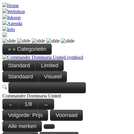
Home
Webshop
Inkoop
Agenda
Info
« « Categorieën
Standard
Limited
Standaard
Visueel
Commander Dominaria United
←
1
/
8
→
Volgorde:
Prijs
Voorraad
Alle merken