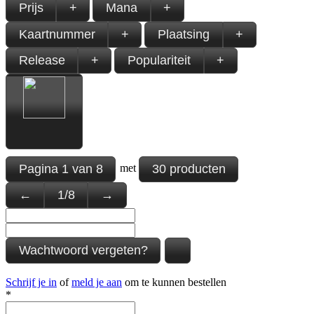
Prijs
+
Mana
+
Kaartnummer
+
Plaatsing
+
Release
+
Populariteit
+
Pagina
1
van
8
30 producten
met
←
1
/
8
→
Wachtwoord vergeten?
Schrijf je in
of
meld je aan
om te kunnen bestellen
*