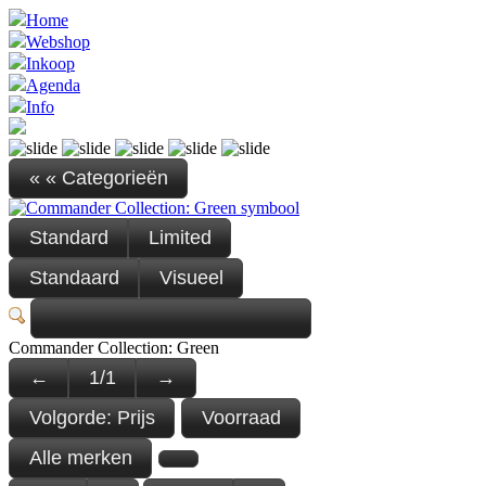
Home
Webshop
Inkoop
Agenda
Info
« « Categorieën
Standard
Limited
Standaard
Visueel
Commander Collection: Green
←
1
/
1
→
Volgorde:
Prijs
Voorraad
Alle merken