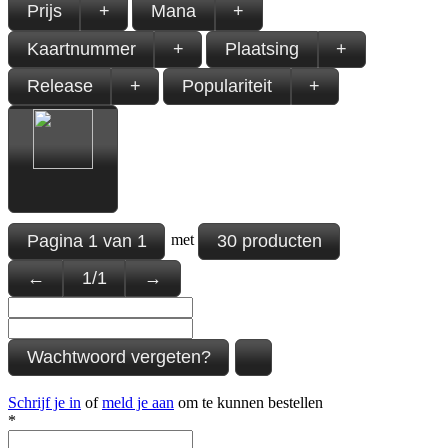
Prijs
+
Mana
+
Kaartnummer
+
Plaatsing
+
Release
+
Populariteit
+
Pagina
1
van
1
30 producten
met
←
1
/
1
→
Wachtwoord vergeten?
Schrijf je in
of
meld je aan
om te kunnen bestellen
*