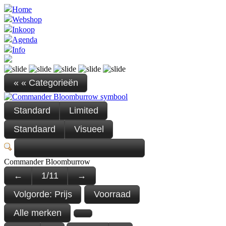
Home
Webshop
Inkoop
Agenda
Info
« « Categorieën
Standard
Limited
Standaard
Visueel
Commander Bloomburrow
←
1
/
11
→
Volgorde:
Prijs
Voorraad
Alle merken