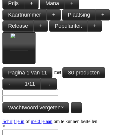
Prijs
+
Mana
+
Kaartnummer
+
Plaatsing
+
Release
+
Populariteit
+
Pagina
1
van
11
30 producten
met
←
1
/
11
→
Wachtwoord vergeten?
Schrijf je in
of
meld je aan
om te kunnen bestellen
*