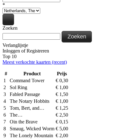
*
Zoeken
Zoeken
Verlanglijstje
Inloggen
of
Registreren
Top 10
Meest verkochte kaarten (recent)
#
Product
Prijs
1
Command Tower
€
0,30
2
Sol Ring
€
1,00
3
Fabled Passage
€
1,50
4
The Notary Hobbits
€
1,00
5
Tom, Bert, and…
€
1,25
6
The…
€
2,50
7
Oin the Brave
€
0,15
8
Smaug, Wicked Worm
€
5,00
9
The Lonely Mountain
€
2,00