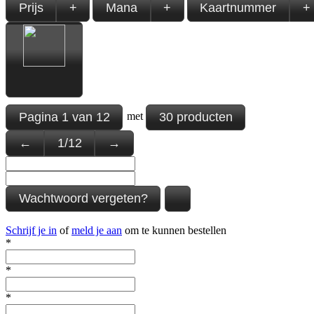
Prijs
+
Mana
+
Kaartnummer
+
Pagina
1
van
12
30 producten
met
←
1
/
12
→
Wachtwoord vergeten?
Schrijf je in
of
meld je aan
om te kunnen bestellen
*
*
*