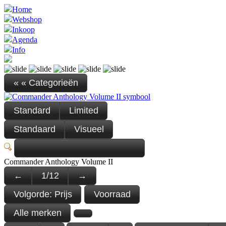
Home
Webshop
Inkoop
Agenda
Info
« « Categorieën
Standard
Limited
Standaard
Visueel
Commander Anthology Volume II
←
1
/
12
→
Volgorde:
Prijs
Voorraad
Alle merken