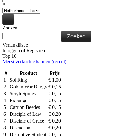
*
Zoeken
Zoeken
Verlanglijstje
Inloggen
of
Registreren
Top 10
Meest verkochte kaarten (recent)
#
Product
Prijs
1
Sol Ring
€
1,00
2
Goblin War Buggy
€
0,15
3
Scryb Sprites
€
0,15
4
Expunge
€
0,15
5
Carrion Beetles
€
0,15
6
Disciple of Law
€
0,20
7
Disciple of Grace
€
0,20
8
Disenchant
€
0,20
9
Disruptive Student
€
0,15