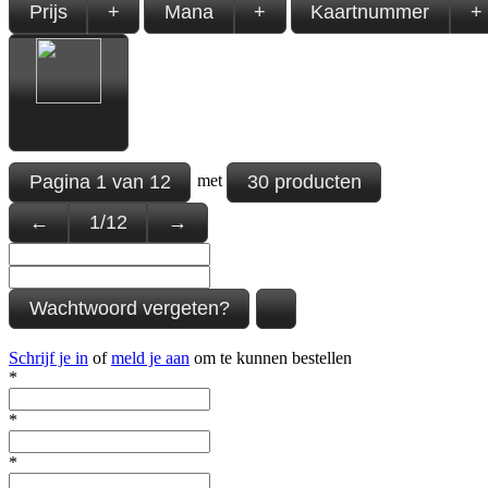
Prijs
+
Mana
+
Kaartnummer
+
Pagina
1
van
12
30 producten
met
←
1
/
12
→
Wachtwoord vergeten?
Schrijf je in
of
meld je aan
om te kunnen bestellen
*
*
*