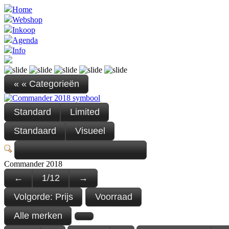
Home
Webshop
Inkoop
Agenda
Info
« « Categorieën
Standard
Limited
Standaard
Visueel
Commander 2018
←
1
/
12
→
Volgorde:
Prijs
Voorraad
Alle merken