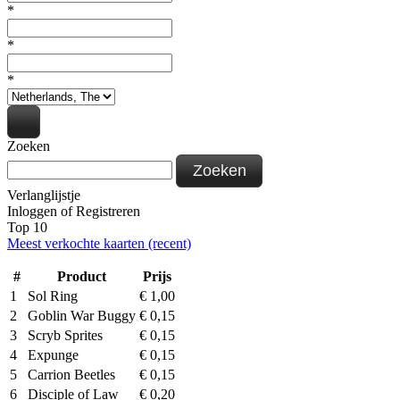
*
*
*
Zoeken
Zoeken
Verlanglijstje
Inloggen
of
Registreren
Top 10
Meest verkochte kaarten (recent)
#
Product
Prijs
1
Sol Ring
€
1,00
2
Goblin War Buggy
€
0,15
3
Scryb Sprites
€
0,15
4
Expunge
€
0,15
5
Carrion Beetles
€
0,15
6
Disciple of Law
€
0,20