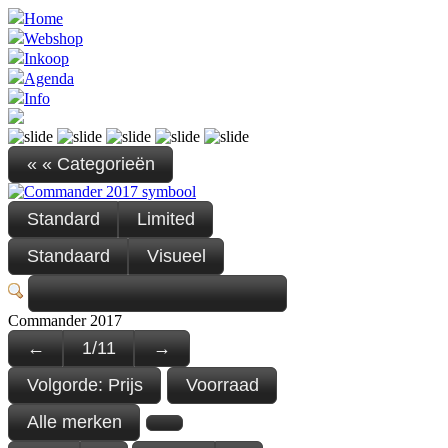
Home
Webshop
Inkoop
Agenda
Info
« « Categorieën
Standard
Limited
Standaard
Visueel
Commander 2017
←
1
/
11
→
Volgorde:
Prijs
Voorraad
Alle merken