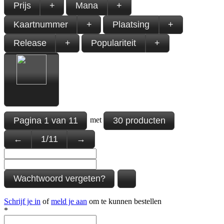
Prijs
+
Mana
+
Kaartnummer
+
Plaatsing
+
Release
+
Populariteit
+
Pagina
1
van
11
30 producten
met
←
1
/
11
→
Wachtwoord vergeten?
Schrijf je in
of
meld je aan
om te kunnen bestellen
*