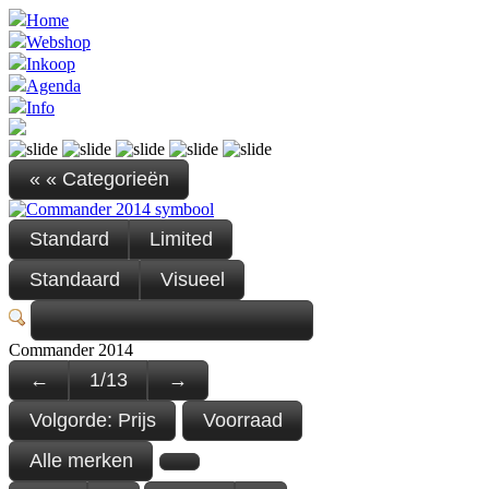
Home
Webshop
Inkoop
Agenda
Info
« « Categorieën
Standard
Limited
Standaard
Visueel
Commander 2014
←
1
/
13
→
Volgorde:
Prijs
Voorraad
Alle merken