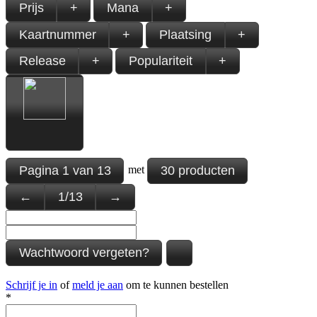
Prijs
+
Mana
+
Kaartnummer
+
Plaatsing
+
Release
+
Populariteit
+
Pagina
1
van
13
30 producten
met
←
1
/
13
→
Wachtwoord vergeten?
Schrijf je in
of
meld je aan
om te kunnen bestellen
*