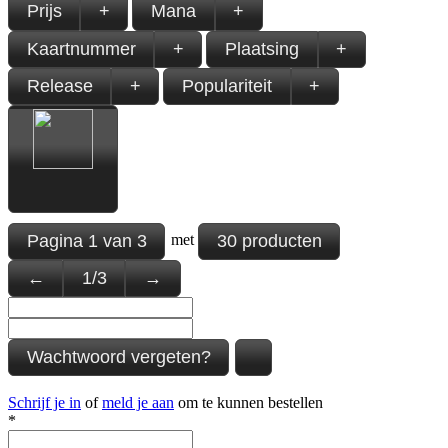
Prijs
+
Mana
+
Kaartnummer
+
Plaatsing
+
Release
+
Populariteit
+
Pagina
1
van
3
30 producten
met
←
1
/
3
→
Wachtwoord vergeten?
Schrijf je in
of
meld je aan
om te kunnen bestellen
*