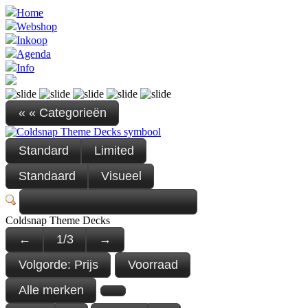
Home
Webshop
Inkoop
Agenda
Info
« « Categorieën
Standard
Limited
Standaard
Visueel
Coldsnap Theme Decks
←
1
/
3
→
Volgorde:
Prijs
Voorraad
Alle merken