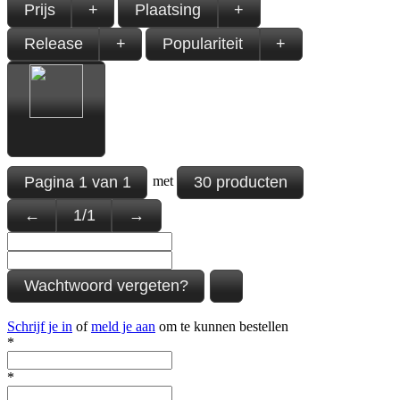
Prijs
+
Plaatsing
+
Release
+
Populariteit
+
Pagina
1
van
1
30 producten
met
←
1
/
1
→
Wachtwoord vergeten?
Schrijf je in
of
meld je aan
om te kunnen bestellen
*
*