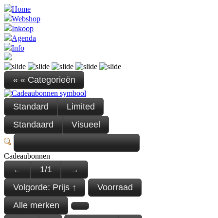
Home
Webshop
Inkoop
Agenda
Info
« « Categorieën
Standard
Limited
Standaard
Visueel
Cadeaubonnen
←
1
/
1
→
Volgorde:
Prijs ↑
Voorraad
Alle merken