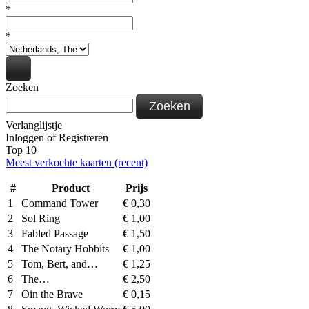
*
*
Zoeken
Zoeken
Verlanglijstje
Inloggen
of
Registreren
Top 10
Meest verkochte kaarten (recent)
#
Product
Prijs
1
Command Tower
€
0,30
2
Sol Ring
€
1,00
3
Fabled Passage
€
1,50
4
The Notary Hobbits
€
1,00
5
Tom, Bert, and…
€
1,25
6
The…
€
2,50
7
Oin the Brave
€
0,15