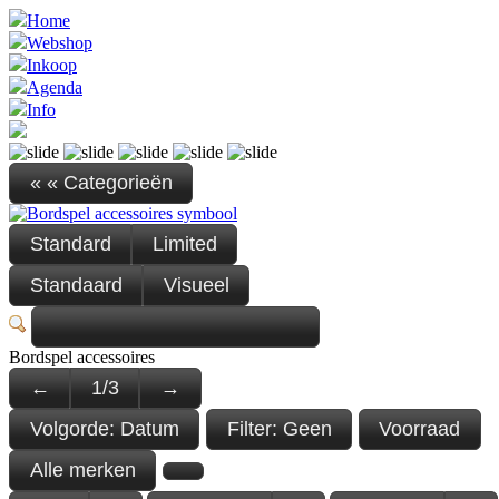
Home
Webshop
Inkoop
Agenda
Info
« « Categorieën
Standard
Limited
Standaard
Visueel
Bordspel accessoires
←
1
/
3
→
Volgorde:
Datum
Filter:
Geen
Voorraad
Alle merken