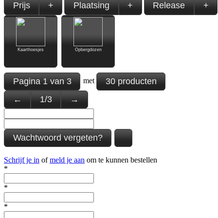
Prijs
+
Plaatsing
+
Release
+
Kaarthoesjes
Opbergdozen
Pagina
1
van
3
30 producten
met
←
1
/
3
→
Wachtwoord vergeten?
Schrijf je in
of
meld je aan
om te kunnen bestellen
*
*
*