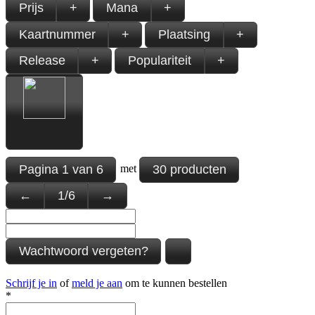
Prijs
+
Mana
+
Kaartnummer
+
Plaatsing
+
Release
+
Populariteit
+
Pagina
1
van
6
30 producten
met
←
1
/
6
→
Wachtwoord vergeten?
Schrijf je in
of
meld je aan
om te kunnen bestellen
*