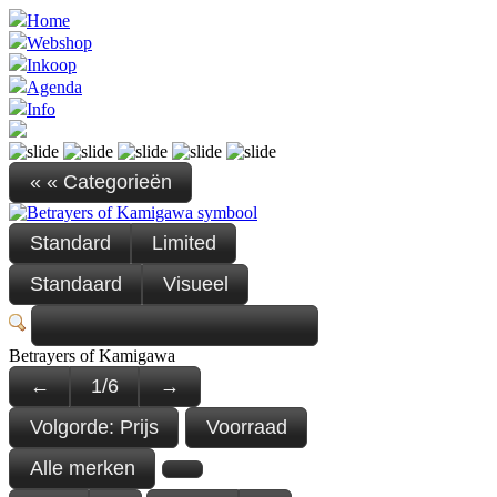
Home
Webshop
Inkoop
Agenda
Info
« « Categorieën
Standard
Limited
Standaard
Visueel
Betrayers of Kamigawa
←
1
/
6
→
Volgorde:
Prijs
Voorraad
Alle merken