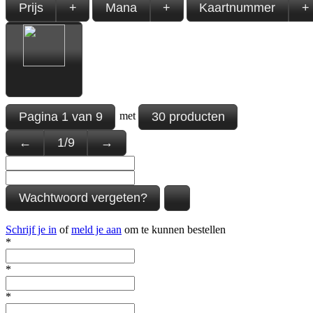
Prijs
+
Mana
+
Kaartnummer
+
Pagina
1
van
9
30 producten
met
←
1
/
9
→
Wachtwoord vergeten?
Schrijf je in
of
meld je aan
om te kunnen bestellen
*
*
*