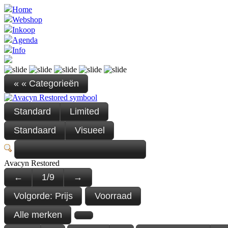
Home
Webshop
Inkoop
Agenda
Info
« « Categorieën
Standard
Limited
Standaard
Visueel
Avacyn Restored
←
1
/
9
→
Volgorde:
Prijs
Voorraad
Alle merken