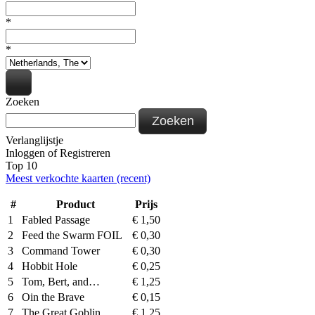
*
*
Zoeken
Zoeken
Verlanglijstje
Inloggen
of
Registreren
Top 10
Meest verkochte kaarten (recent)
#
Product
Prijs
1
Fabled Passage
€
1,50
2
Feed the Swarm FOIL
€
0,30
3
Command Tower
€
0,30
4
Hobbit Hole
€
0,25
5
Tom, Bert, and…
€
1,25
6
Oin the Brave
€
0,15
7
The Great Goblin
€
1,25