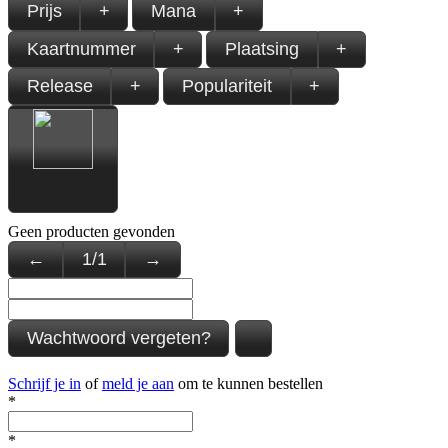
Prijs
+
Mana
+
Kaartnummer
+
Plaatsing
+
Release
+
Populariteit
+
Geen producten gevonden
←
1
/
1
→
Wachtwoord vergeten?
Schrijf je in
of
meld je aan
om te kunnen bestellen
*
*