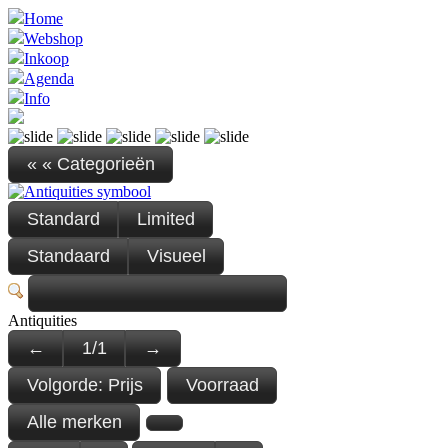
Home
Webshop
Inkoop
Agenda
Info
« « Categorieën
Standard
Limited
Standaard
Visueel
Antiquities
←
1
/
1
→
Volgorde:
Prijs
Voorraad
Alle merken