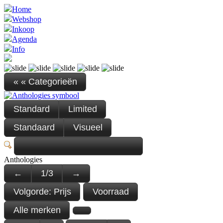
Home
Webshop
Inkoop
Agenda
Info
« « Categorieën
Standard
Limited
Standaard
Visueel
Anthologies
←
1
/
3
→
Volgorde:
Prijs
Voorraad
Alle merken