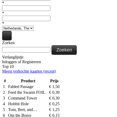
*
*
*
Zoeken
Zoeken
Verlanglijstje
Inloggen
of
Registreren
Top 10
Meest verkochte kaarten (recent)
#
Product
Prijs
1
Fabled Passage
€
1,50
2
Feed the Swarm FOIL
€
0,30
3
Command Tower
€
0,30
4
Hobbit Hole
€
0,25
5
Tom, Bert, and…
€
1,25
6
Oin the Brave
€
0,15