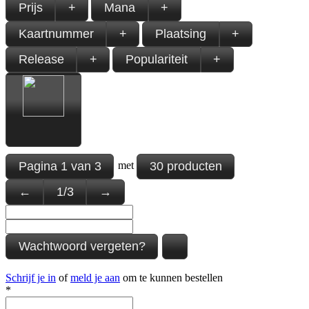
Prijs
+
Mana
+
Kaartnummer
+
Plaatsing
+
Release
+
Populariteit
+
Pagina
1
van
3
30 producten
met
←
1
/
3
→
Wachtwoord vergeten?
Schrijf je in
of
meld je aan
om te kunnen bestellen
*