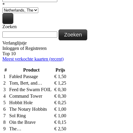
*
Zoeken
Zoeken
Verlanglijstje
Inloggen
of
Registreren
Top 10
Meest verkochte kaarten (recent)
#
Product
Prijs
1
Fabled Passage
€
1,50
2
Tom, Bert, and…
€
1,25
3
Feed the Swarm FOIL
€
0,30
4
Command Tower
€
0,30
5
Hobbit Hole
€
0,25
6
The Notary Hobbits
€
1,00
7
Sol Ring
€
1,00
8
Oin the Brave
€
0,15
9
The…
€
2,50