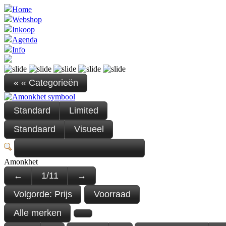
Home
Webshop
Inkoop
Agenda
Info
« « Categorieën
Standard
Limited
Standaard
Visueel
Amonkhet
←
1
/
11
→
Volgorde:
Prijs
Voorraad
Alle merken