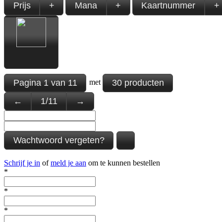
Prijs
+
Mana
+
Kaartnummer
+
Pagina
1
van
11
30 producten
met
←
1
/
11
→
Wachtwoord vergeten?
Schrijf je in
of
meld je aan
om te kunnen bestellen
*
*
*