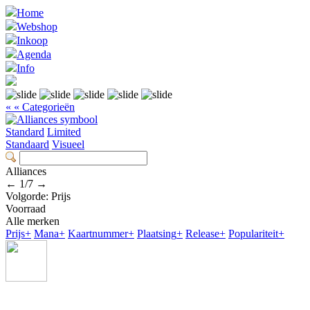
Home
Webshop
Inkoop
Agenda
Info
« « Categorieën
Standard
Limited
Standaard
Visueel
Alliances
←
1
/
7
→
Volgorde:
Prijs
Voorraad
Alle merken
Prijs
+
Mana
+
Kaartnummer
+
Plaatsing
+
Release
+
Populariteit
+